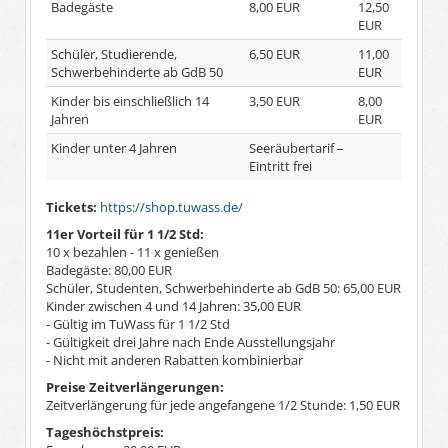
Badegäste
8,00 EUR
12,50
EUR
Schüler, Studierende,
6,50 EUR
11,00
Schwerbehinderte ab GdB 50
EUR
Kinder bis einschließlich 14
3,50 EUR
8,00
Jahren
EUR
Kinder unter 4 Jahren
Seeräubertarif –
Eintritt frei
Tickets:
https://shop.tuwass.de/
11er Vorteil für 1 1/2 Std:
10 x bezahlen - 11 x genießen
Badegäste: 80,00 EUR
Schüler, Studenten, Schwerbehinderte ab GdB 50: 65,00 EUR
Kinder zwischen 4 und 14 Jahren: 35,00 EUR
- Gültig im TuWass für 1 1/2 Std
- Gültigkeit drei Jahre nach Ende Ausstellungsjahr
- Nicht mit anderen Rabatten kombinierbar
Preise Zeitverlängerungen:
Zeitverlängerung für jede angefangene 1/2 Stunde: 1,50 EUR
Tageshöchstpreis: