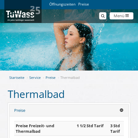
Öffnungszeiten
Preise
Menü
Startseite
Service
Preise
Thermalbad
Thermalbad
Preise
Preise Freizeit- und
1 1/2 Std Tarif
3 Std
Thermalbad
Tarif