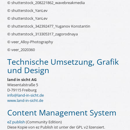
© shutterstock_208221862_wavebreakmedia
© shutterstock_YanLev
© shutterstock_YanLev
© shutterstock_342392477_Yuganov Konstantin
© shutterstock_313305317_zagorodnaya
© veer_Alloy-Photography
© veer_2020360
Technische Umsetzung, Grafik
und Design
land in sicht AG
Wiesentalstraße 5
D-79115 Freiburg
info@land-in-sicht.de
www.land-in-sicht.de
Content Management System
eZ publish
(Community Edition)
Diese Kopie von ez Publish ist unter der GPL v2 lizensiert.