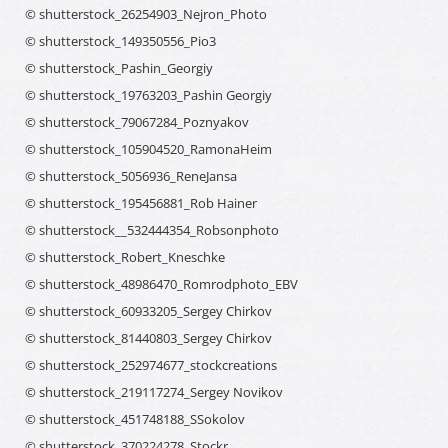
© shutterstock_26254903_Nejron_Photo
© shutterstock_149350556_Pio3
© shutterstock_Pashin_Georgiy
© shutterstock_19763203_Pashin Georgiy
© shutterstock_79067284_Poznyakov
© shutterstock_105904520_RamonaHeim
© shutterstock_5056936_ReneJansa
© shutterstock_195456881_Rob Hainer
© shutterstock__532444354_Robsonphoto
© shutterstock_Robert_Kneschke
© shutterstock_48986470_Romrodphoto_EBV
© shutterstock_60933205_Sergey Chirkov
© shutterstock_81440803_Sergey Chirkov
© shutterstock_252974677_stockcreations
© shutterstock_219117274_Sergey Novikov
© shutterstock_451748188_SSokolov
© shutterstock_370224278_Stockr