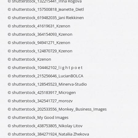
© shutterstock_132215441_Irina Rogova
© shutterstock_157500818_Jeanette_Dietl
© shutterstock_619482035_Jani Riekkinen
© shutterstock_41619631_Kzenon
© shutterstock_364154093_Kzenon
© shutterstock_94941271_Kzenon
© shutterstock_124870729_Kzenon
© shutterstock_Kzenon
© shutterstock_104462102_l i g h t p o e t
© shutterstock_215256646_LucianBOLCA
© shutterstock_128545523_Minerva-Studio
© shutterstock_425183917_Microgen
© shutterstock_342541727_morozv
© shutterstock_202533556_Monkey_Business_Images
© shutterstock_My Good Images
© shutterstock_438753805_Nikolay Litov
© shutterstock_384271924_Nataliia Zhekova