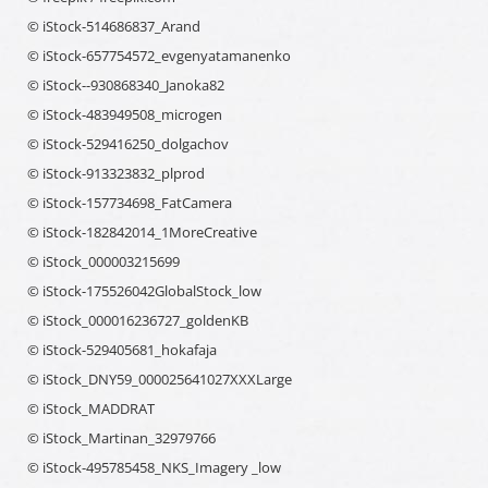
© iStock-514686837_Arand
© iStock-657754572_evgenyatamanenko
© iStock--930868340_Janoka82
© iStock-483949508_microgen
© iStock-529416250_dolgachov
© iStock-913323832_plprod
© iStock-157734698_FatCamera
© iStock-182842014_1MoreCreative
© iStock_000003215699
© iStock-175526042GlobalStock_low
© iStock_000016236727_goldenKB
© iStock-529405681_hokafaja
© iStock_DNY59_000025641027XXXLarge
© iStock_MADDRAT
© iStock_Martinan_32979766
© iStock-495785458_NKS_Imagery _low