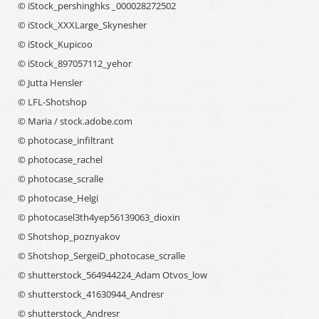
© iStock_pershinghks _000028272502
© iStock_XXXLarge_Skynesher
© iStock_Kupicoo
© iStock_897057112_yehor
© Jutta Hensler
© LFL-Shotshop
© Maria / stock.adobe.com
© photocase_infiltrant
© photocase_rachel
© photocase_scralle
© photocase_Helgi
© photocasel3th4yep56139063_dioxin
© Shotshop_poznyakov
© Shotshop_SergeiD_photocase_scralle
© shutterstock_564944224_Adam Otvos_low
© shutterstock_41630944_Andresr
© shutterstock_Andresr