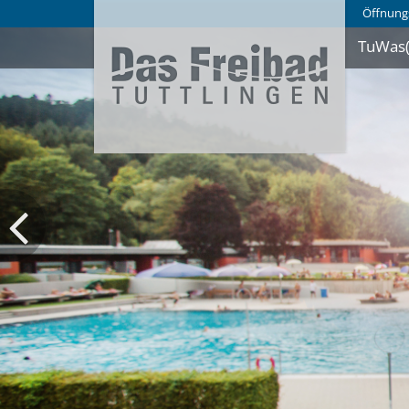
Öffnung
TuWas(