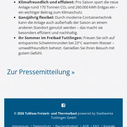
Klimafreundlich und effizient:
Pro Saison spart die neue
Anlage rund 170 Tonnen CO₂ und 260.000 kWh Erdgas ein –
ein wichtiger Beitrag zum Klimaschutz.
Ganzjährig flexibel:
Durch moderne Containertechnik
kann die Anlage auch außerhalb der Saison an einem
anderen Standort genutzt werden – das macht sie
besonders effizient und nachhaltig.
Ihr Sommer im Freibad Tuttlingen:
Freuen Sie sich auf
entspannte Schwimmrunden bei 23°C warmem Wasser –
umweltfreundlich beheizt. Genießen Sie Ihren Besuch mit
gutem Gefühl.
Zur Pressemitteilung »
©
2026
TuWass Freizeit- und Thermalbad
powered by Stadtwerke
Tuttlingen GmbH
Impressum
|
Datenschutz
|
Barrierefreiheit
|
AGB
|
FAQ
|
Kontakt