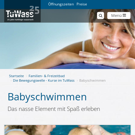
Öffnungszeiten
Preise
Menü
Startseite
Familien- & Freizeitbad
Die Bewegungswelle - Kurse im TuWass
Babyschwimmen
Babyschwimmen
Das nasse Element mit Spaß erleben