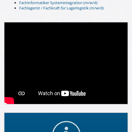
Fachinformatiker Systemintegration (m/w/d)
Fachlagerist / Fachkraft für Lagerlogistik (m/w/d)